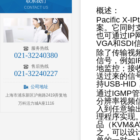
联系我们
CONTACT US
概述：
Pacific 
案。它同时支
也可通过IP
VGA和SD
服务热线
除了传输视频和
021-32240380
信号，例如IR
售后热线
地监控；接收端
021-32240227
送过来的信号就
持USB-H
公司地址
通过IGMP管
上海市浦东新区沪南路2419弄复地
分辨率视频
万科活力城A座1116
入到任意输
理程序实现。除
品（KVM&
之，可以设计